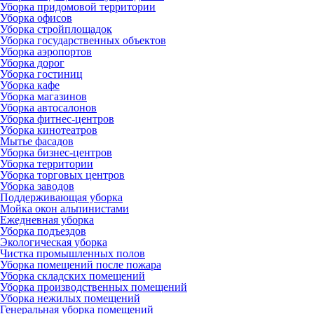
Уборка придомовой территории
Уборка офисов
Уборка стройплощадок
Уборка государственных объектов
Уборка аэропортов
Уборка дорог
Уборка гостиниц
Уборка кафе
Уборка магазинов
Уборка автосалонов
Уборка фитнес-центров
Уборка кинотеатров
Мытье фасадов
Уборка бизнес-центров
Уборка территории
Уборка торговых центров
Уборка заводов
Поддерживающая уборка
Мойка окон альпинистами
Ежедневная уборка
Уборка подъездов
Экологическая уборка
Чистка промышленных полов
Уборка помещений после пожара
Уборка складских помещений
Уборка производственных помещений
Уборка нежилых помещений
Генеральная уборка помещений