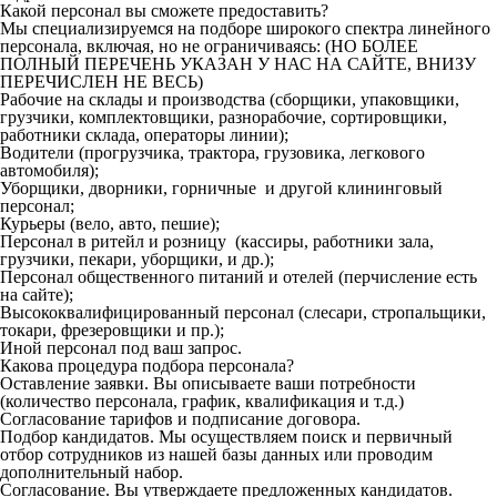
Какой персонал вы сможете предоставить?
Мы специализируемся на подборе широкого спектра линейного
персонала, включая, но не ограничиваясь: (НО БОЛЕЕ
ПОЛНЫЙ ПЕРЕЧЕНЬ УКАЗАН У НАС НА САЙТЕ, ВНИЗУ
ПЕРЕЧИСЛЕН НЕ ВЕСЬ)
Рабочие на склады и производства (сборщики, упаковщики,
грузчики, комплектовщики, разнорабочие, сортировщики,
работники склада, операторы линии);
Водители (прогрузчика, трактора, грузовика, легкового
автомобиля);
Уборщики, дворники, горничные и другой клининговый
персонал;
Курьеры (вело, авто, пешие);
Персонал в ритейл и розницу (кассиры, работники зала,
грузчики, пекари, уборщики, и др.);
Персонал общественного питаний и отелей (перчисление есть
на сайте);
Высококвалифицированный персонал (слесари, стропальщики,
токари, фрезеровщики и пр.);
Иной персонал под ваш запрос.
Какова процедура подбора персонала?
Оставление заявки. Вы описываете ваши потребности
(количество персонала, график, квалификация и т.д.)
Согласование тарифов и подписание договора.
Подбор кандидатов. Мы осуществляем поиск и первичный
отбор сотрудников из нашей базы данных или проводим
дополнительный набор.
Согласование. Вы утверждаете предложенных кандидатов.