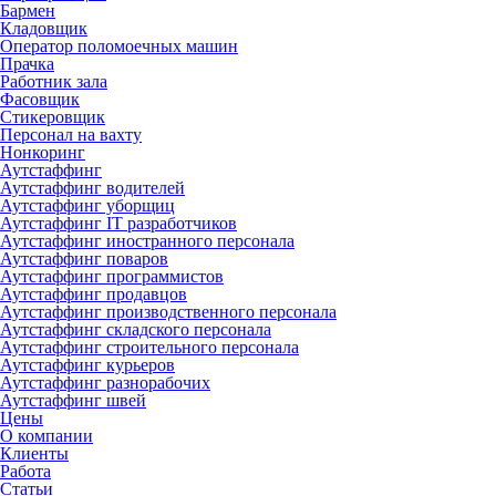
Бармен
Кладовщик
Оператор поломоечных машин
Прачка
Работник зала
Фасовщик
Стикеровщик
Персонал на вахту
Нонкоринг
Аутстаффинг
Аутстаффинг водителей
Аутстаффинг уборщиц
Аутстаффинг IT разработчиков
Аутстаффинг иностранного персонала
Аутстаффинг поваров
Аутстаффинг программистов
Аутстаффинг продавцов
Аутстаффинг производственного персонала
Аутстаффинг складского персонала
Аутстаффинг строительного персонала
Аутстаффинг курьеров
Аутстаффинг разнорабочих
Аутстаффинг швей
Цены
О компании
Клиенты
Работа
Статьи