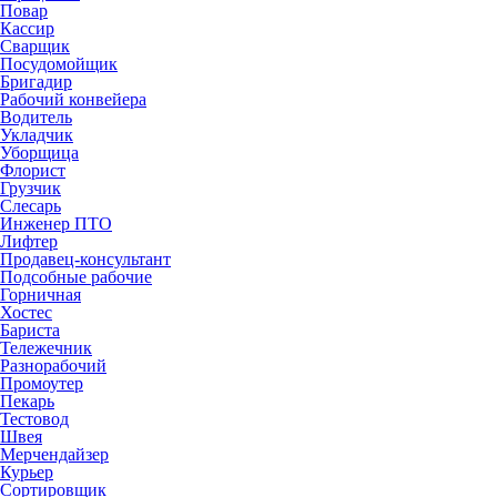
Повар
Кассир
Сварщик
Посудомойщик
Бригадир
Рабочий конвейера
Водитель
Укладчик
Уборщица
Флорист
Грузчик
Слесарь
Инженер ПТО
Лифтер
Продавец-консультант
Подсобные рабочие
Горничная
Хостес
Бариста
Тележечник
Разнорабочий
Промоутер
Пекарь
Тестовод
Швея
Мерчендайзер
Курьер
Сортировщик