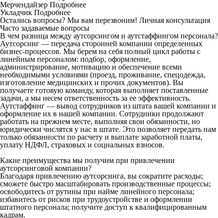
Мерчендайзер
Подробнее
Укладчик
Подробнее
Остались вопросы? Мы вам перезвоним!
Личная консультация
Часто задаваемые вопросы
В чем разница между аутсорсингом и аутстаффингом персонала?
Аутсорсинг — передача сторонней компании определенных
бизнес-процессов. Мы берем на себя полный цикл работы с
линейным персоналом: подбор, оформление,
администрирование, мотивацию и обеспечение всеми
необходимыми условиями (проезд, проживание, спецодежда,
изготовление медицинских и прочих документов). Вы
получаете готовую команду, которая выполняет поставленные
задачи, а мы несем ответственность за ее эффективность.
Аутстаффинг — вывод сотрудников из штата вашей компании и
оформление их в нашей компании. Сотрудники продолжают
работать на прежнем месте, выполняя свои обязанности, но
юридически числятся у нас в штате. Это позволяет передать нам
только обязанности по расчету и выплате заработной платы,
уплату НДФЛ, страховых и социальных взносов.
Какие преимущества мы получим при привлечении
аутсорсинговой компании?
Благодаря привлечению аутсорсинга, вы сократите расходы;
сможете быстро масштабировать производственные процессы;
освободитесь от рутины при найме линейного персонала;
избавитесь от рисков при трудоустройстве и оформлении
штатного персонала; получите доступ к квалифицированным
кадрам.