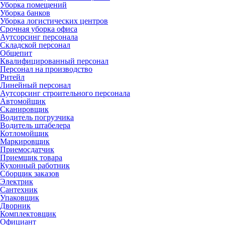
Уборка помещений
Уборка банков
Уборка логистических центров
Срочная уборка офиса
Аутсорсинг персонала
Складской персонал
Общепит
Квалифицированный персонал
Персонал на производство
Ритейл
Линейный персонал
Аутсорсинг строительного персонала
Автомойщик
Сканировщик
Водитель погрузчика
Водитель штабелера
Котломойщик
Маркировщик
Приемосдатчик
Приемщик товара
Кухонный работник
Сборщик заказов
Электрик
Сантехник
Упаковщик
Дворник
Комплектовщик
Официант