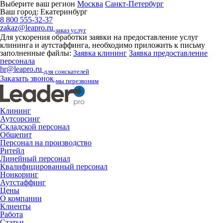
Выберите ваш регион
Москва
Санкт-Петербург
Ваш город:
Екатеринбург
8 800 555-32-37
zakaz@leapro.ru
заказ услуг
Для ускорения обработки заявки на предоставление услуг
клининга и аутстаффинга, необходимо приложить к письму
заполненные файлы:
Заявка клининг
Заявка предоставление
персонала
hr@leapro.ru
для соискателей
Заказать звонок
мы перезвоним
Клининг
Аутсорсинг
Складской персонал
Общепит
Персонал на производство
Ритейл
Линейный персонал
Квалифицированный персонал
Нонкоринг
Аутстаффинг
Цены
О компании
Клиенты
Работа
Статьи